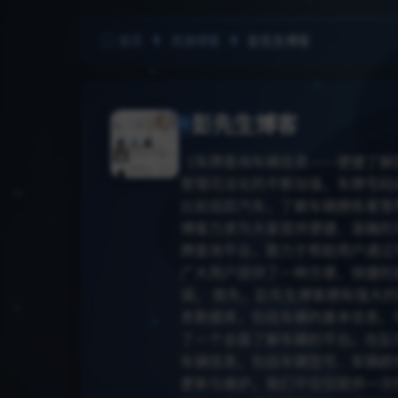
首页
资源博客
彭先生博客
彭先生博客
《车牌查询车辆信息——便捷了解
管理司法化的不断加强，车牌号码
比如追踪汽车、了解车辆拥有者等
博客力求为大家提供便捷、准确的
牌查询平台，致力于帮助用户通过
广大用户提供了一种方便、快捷的
误。 首先，彭先生博客拥有强大
息数据库，包括车辆的基本信息、
了一个全面了解车辆的平台。在彭
车辆信息，包括车辆型号、车辆颜
更新与维护。我们不仅仅提供一次