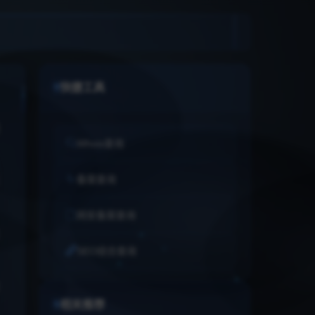
快捷工具
Whois查询
备案查询
网安备案查询
私密记事本
SEO综合查询
百度权重查询
相关推荐