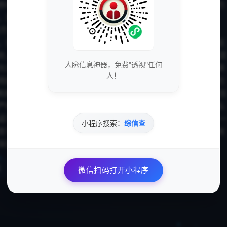
移时，我们的数据库会在第一时间得到更新，确保用户查询到的
，用户可以更好地了解车辆的状况，避免了不必要的麻烦和风
询方式，以满足用户不同需求。用户可以通过网站的在线查询功
，我们还拥有方便的手机应用程序，用户可以通过手机轻松实现
处，都可以通过便捷的方式获取所需的车辆信息。 此外，为了提
人脉信息神器，免费"透视"任何
允许用户一次性批量查询多辆车辆信息。对于那些需要了解多辆
人！
用的功能。只需一次输入所有的车牌号码，便可获得多辆车辆的
和精力。 最后，彭先生博客注重用户的隐私保护。在完成车辆信
严格保密，不会向任何第三方透露。我们深知用户对于个人隐私
诺不会给用户带来任何麻烦和困扰。 总而言之，彭先生博客是一
小程序搜索：
综信查
息平台。我们通过庞大的数据库、准确的数据更新、多样的查询
保护的承诺，为广大用户提供了一种便捷、高效、精准的
客
www.hkiii.cn
微信扫码打开小程序