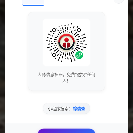
0
点赞
分享文章
上一篇
人脉信息神器，免费"透视"任何
免费使用的qq飞车刷车软件进行刷车辅助
人！
下一篇
三角洲行动：透视自瞄物资全显，免费手游辅助下载！
小程序搜索：
综信查