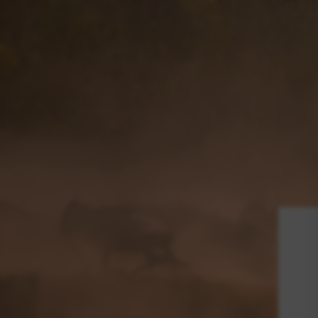
首页
货源平台
login_凤凰至尊(中国)-官
login_凤凰至尊(中国)-官方
1. 经营模式解析：凤凰至尊平台采用多元
互动、增值服务与会员生态三大板块。平台
不同功能模块。其模式特点在于“前端开放，
会员等级体系、积分兑换机制与特权服务构
跨业务的利润交叉输送。值得注意的是，平
地法规，这使其在拓展市场时具备较强的灵
作关系，通过分成模式降低自身运营风险，
2. 盈利逻辑说明：平台的盈利逻辑可拆解
（如参与互动、使用基础功能）所支付的固
式增值服务盈利，依据会员等级提升，提供