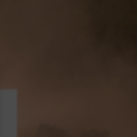
快捷工具
Whois查询
过
备案查询
网安备案查询
私密记事本
SEO综合查询
百度权重查询