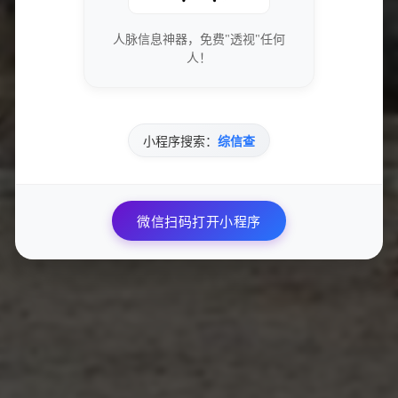
2025-09-01
121 次浏览
人脉信息神器，免费"透视"任何
人！
永劫透视自瞄稳定辅助教程-永劫无间辅助网站使用指
南
2025-09-01
121 次浏览
小程序搜索：
综信查
微信扫码打开小程序
友情链接
与优秀的网站建立友好合作关系
API接口