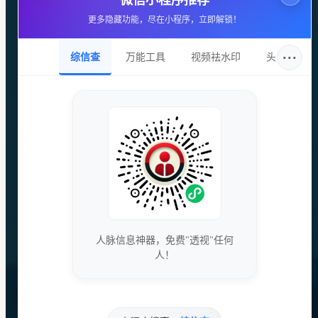
下一篇
更多隐藏功能，尽在小程序，立即解锁！
无畏外挂透视自瞄100%防封-无敌稳定辅助
···
综信查
万能工具
视频祛水印
头像圈
相关文章
限时抢购！PUBG稳定外挂，绝地求生辅助网带你吃
鸡，选择最好的绝地求生内部辅助！
2025-08-31
129 次浏览
英雄联盟脚本辅助：自动躲避外挂+连招走砍，限时特
人脉信息神器，免费"透视"任何
惠！
人！
2025-08-31
131 次浏览
英雄联盟自动补兵、瞄准与躲技能外挂脚本揭秘
小程序搜索：
综信查