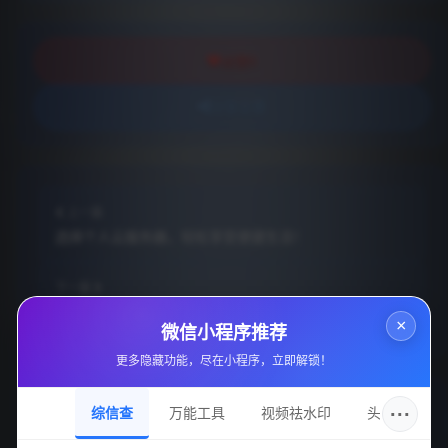
0
点赞
分享文章
上一篇
选择个人云服务器，轻松享受便捷生活！
下一篇
无畏契约外挂-无敌透视自瞄-100%稳定防封-绝对安全
×
微信小程序推荐
更多隐藏功能，尽在小程序，立即解锁！
···
综信查
万能工具
视频祛水印
头像圈
相关文章