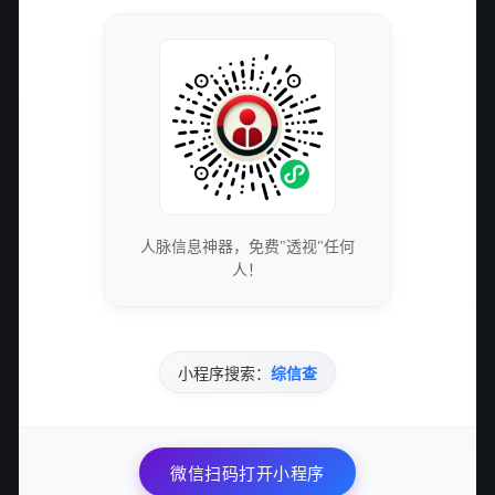
突破信息封锁：5个热门博客推荐
2025-08-01
179 次浏览
5个让通勤时间更有趣的中文博客推荐！
2025-08-01
179 次浏览
如何利用10个建站必备工具提升网站性能与效率？
人脉信息神器，免费"透视"任何
人！
2025-08-01
194 次浏览
使用Lynx轻松搭建个人博客网站：让软件开发变得像说
话一样简单
小程序搜索：
综信查
2025-08-01
195 次浏览
金山云 - 全球领先的高品质云服务专家 | 限时优惠，立
微信扫码打开小程序