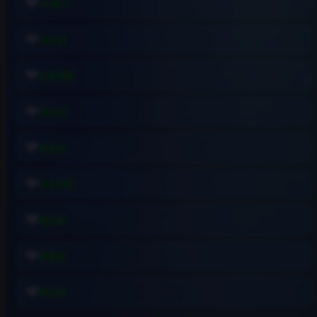
API接口
综信查
远昔博客
易扒站
易查站
远昔导航
易估值
助推者
神农网