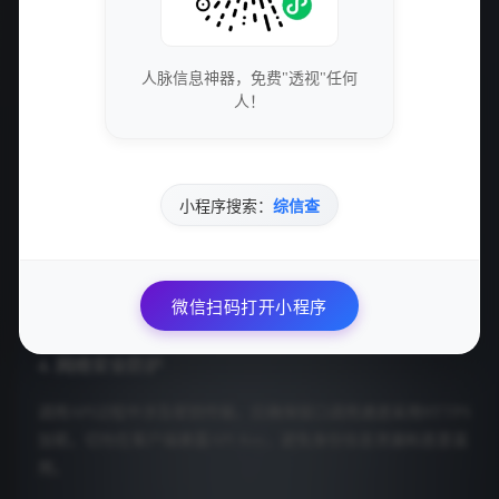
2. 接口调用频率限制
人脉信息神器，免费"透视"任何
免费API通常设有调用次数限制，防止滥用导致服务不可用。不
人！
合理超频可能导致账号被暂停，请合理设计应用逻辑，避免频繁
无效调用。
3. 图片质量与环境影响
小程序搜索：
综信查
为了保证较高识别准确率，上传清晰、完整、无遮挡的车牌图片
是基础。避免强光直射、反光、水渍以及图像模糊等问题，以免
微信扫码打开小程序
影响识别结果。
4. 网络安全防护
调用API过程中涉及密钥传输，应确保接口调用通道采用HTTPS
加密。切勿在客户端暴露API Key，避免身份信息泄漏和恶意滥
用。