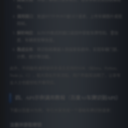
构。
调用接口
：发送HTTP POST或GET请求，上传车辆图片或视
频帧。
解析响应
：从JSON格式的接口返回中获取车牌号码、置信
度、车辆类型等信息。
集成业务
：将识别结果嵌入到自家系统中，实现车辆门禁、
计费、统计等功能。
此外，不同服务通常提供多语言支持的SDK（如Java、Python、
Node.js、C），极大简化开发流程。用户界面简洁明了，让非专
业人士也能轻松开展项目。
四、API示例调用教程（百度AI车牌识别API）
下面以百度AI为例，导引大家完成一个基础车牌识别请求：
注册并获取密钥