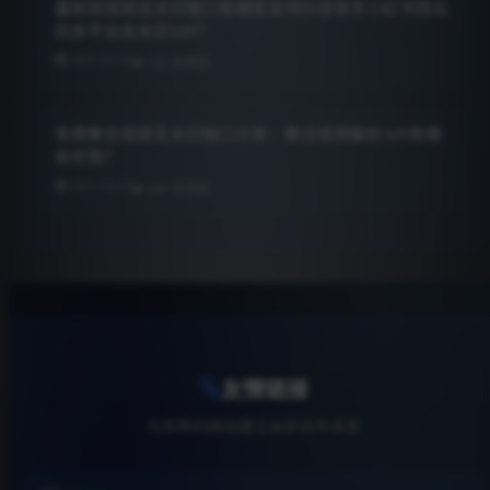
最新短视频去水印接口有哪些支持抖音快手小红书西瓜
的多平台去水印API？
2025-12-14
152 次浏览
免费聚合视频无水印接口分享：聚合视频解析API有哪
些优势？
2025-12-14
160 次浏览
友情链接
与优秀的网站建立友好合作关系