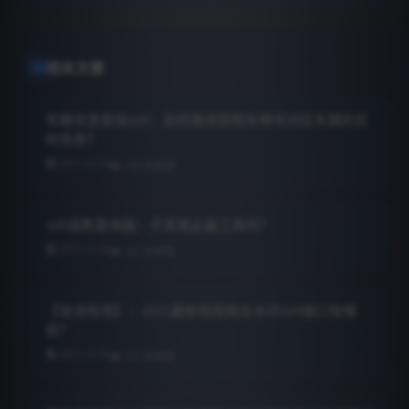
相关文章
车辆信息查询API：如何高效获取车牌号对应车辆的实
时信息？
2025-12-14
154 次浏览
API函数查询器：开发者必备工具吗？
2025-12-14
155 次浏览
【亲测有用】：2025最新短视频去水印API接口有哪
些？
2025-12-14
153 次浏览