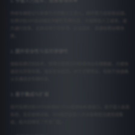
1. 节省人力成本，提高管理效率
传统车辆登记与管理方式依赖人工录入，耗时费力且容易出错。
车牌识别API自动捕捉并解析车牌信息，大幅降低人工成本，提
升通行效率，尤其适用于停车场、企业园区、高速收费站等场
景。
2. 提升安全性与监控便捷性
借助车牌识别技术，管理方能够实时获得进出车辆数据，方便快
速定位异常车辆，强化安全监控。对于交警而言，有助于快速确
认交通违法车辆信息。
3. 易于集成与扩展
现代车牌识别API均采用RESTful或类似标准接口，易于接入各类
系统，无论是移动端、Web端还是嵌入式设备都能迅速完成集
成，极大的降低了开发门槛。