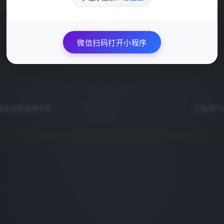
0
点赞
分享文章
微信扫码打开小程序
最佳选择策略分析
三角洲行