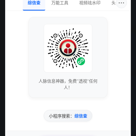
···
综信查
万能工具
视频祛水印
头像圈
大的用户群体中获得应用，让更多的人了解和重视个人信息安
全。
0
点赞
分享文章
人脉信息神器，免费"透视"任何
人！
上一篇
新工具上线：实时检测你的个人信息是否遭泄露！
下一篇
小程序搜索：
综信查
三角洲行动：透视自瞄物资全显，免费手游辅助下载！