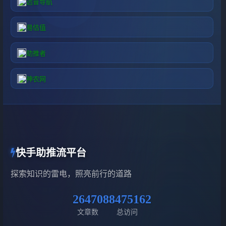
远昔导航
易估值
助推者
神农网
快手助推流平台
探索知识的雷电，照亮前行的道路
26470
88475162
文章数
总访问